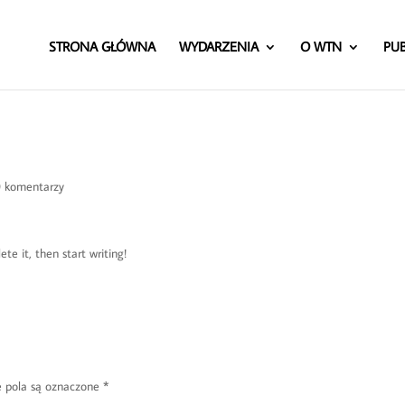
STRONA GŁÓWNA
WYDARZENIA
O WTN
PUB
 komentarzy
ete it, then start writing!
pola są oznaczone
*