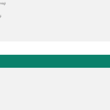
misji
i