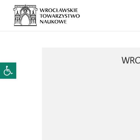
WRO
Open toolbar