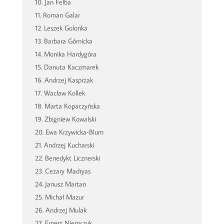
Jan Felba
Roman Galar
Leszek Golonka
Barbara Górnicka
Monika Hardygóra
Danuta Kaczmarek
Andrzej Kasprzak
Wacław Kollek
Marta Kopaczyńska
Zbigniew Kowalski
Ewa Krzywicka-Blum
Andrzej Kucharski
Benedykt Licznerski
Cezary Madryas
Janusz Martan
Michał Mazur
Andrzej Mulak
Ernest Niemczyk