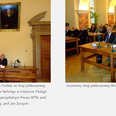
Furdala na Sesji jubileuszowej,
Uczestnicy Sesji jubileuszowej 
 Nehringa w Instytucie Filologii
 prezydialnym Prezes WTN, prof.
, prof. Jan Zarzycki