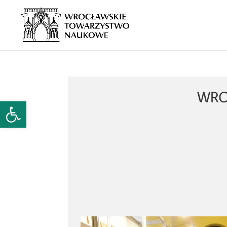
WRO
Open toolbar